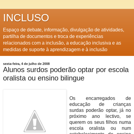
INCLUSO
Espaço de debate, informação, divulgação de atividades,
partilha de documentos e troca de experiências
relacionados com a inclusão, a educação inclusiva e as
medidas de suporte à aprendizagem e à inclusão
sexta-feira, 4 de julho de 2008
Alunos surdos poderão optar por escola
oralista ou ensino bilingue
Os encarregados de
educação de crianças
surdas poderão optar, já no
próximo ano lectivo, se
querem os seus filhos numa
escola oralista ou num