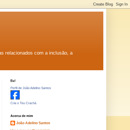
as relacionados com a inclusão, a
Eu!
Perfil de João Adelino Santos
Cria o Teu Crachá
Acerca de mim
João Adelino Santos