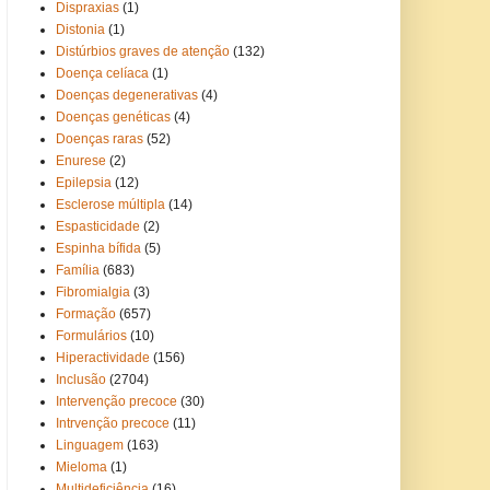
Dispraxias
(1)
Distonia
(1)
Distúrbios graves de atenção
(132)
Doença celíaca
(1)
Doenças degenerativas
(4)
Doenças genéticas
(4)
Doenças raras
(52)
Enurese
(2)
Epilepsia
(12)
Esclerose múltipla
(14)
Espasticidade
(2)
Espinha bífida
(5)
Família
(683)
Fibromialgia
(3)
Formação
(657)
Formulários
(10)
Hiperactividade
(156)
Inclusão
(2704)
Intervenção precoce
(30)
Intrvenção precoce
(11)
Linguagem
(163)
Mieloma
(1)
Multideficiência
(16)