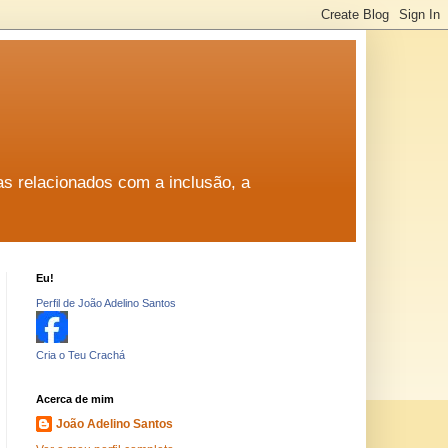
as relacionados com a inclusão, a
Eu!
Perfil de João Adelino Santos
Cria o Teu Crachá
Acerca de mim
João Adelino Santos