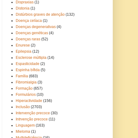
Dispraxias
(1)
Distonia
(1)
Distúrbios graves de atenção
(132)
Doença celíaca
(1)
Doenças degenerativas
(4)
Doenças genéticas
(4)
Doenças raras
(52)
Enurese
(2)
Epilepsia
(12)
Esclerose múltipla
(14)
Espasticidade
(2)
Espinha bífida
(5)
Família
(683)
Fibromialgia
(3)
Formação
(657)
Formulários
(10)
Hiperactividade
(156)
Inclusão
(2703)
Intervenção precoce
(30)
Intrvenção precoce
(11)
Linguagem
(163)
Mieloma
(1)
Multideficiência
(16)