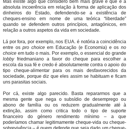
Mas existe algo que considero bem mais grave e que é a
absoluta incoerência em relação à forma de aplicação dos
dinheiros do Estado, defendendo-se a existência de
cheques-ensino em nome de uma teórica “liberdade”
quando se defendem outros princípios, antagónicos, em
relação a outros aspetos da vida em sociedade.
Lá por fora, por exemplo, nos EUA. é notória a coincidência
entre os
pro
choice
em Educação (e Economia) e os
no
choice
em tudo o mais. Por exemplo, o essencial do grande
lobby
friedmaniano a favor do cheque para escolher a
escola da sua fé e credo é absolutamente contra o apoio do
tipo cheque-alimentar para os mais desfavorecidos da
sociedade, porque diz que eles assim se habituam e ficam
uns parasitas sociais.
Por cá, existe algo parecido. Basta repararmos que a
mesma gente que nega o subsídio de desemprego ou
abono de família ou os reduzem gradualmente até à
extinção, assim como critica todo o tipo de suporte
financeiro do género rendimento mínimo – a que
poderíamos chamar legitimamente cheque-vida ou cheque-
sobrevivência – é quem defende que seja dado um cheque-