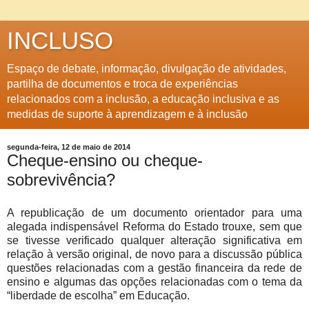
INCLUSO
Espaço de debate, informação, divulgação de atividades,
partilha de documentos e troca de experiências
relacionados com a inclusão, a educação inclusiva e as
medidas de suporte à aprendizagem e à inclusão
segunda-feira, 12 de maio de 2014
Cheque-ensino ou cheque-
sobrevivência?
A republicação de um documento orientador para uma
alegada indispensável Reforma do Estado trouxe, sem que
se tivesse verificado qualquer alteração significativa em
relação à versão original, de novo para a discussão pública
questões relacionadas com a gestão financeira da rede de
ensino e algumas das opções relacionadas com o tema da
“liberdade de escolha” em Educação.